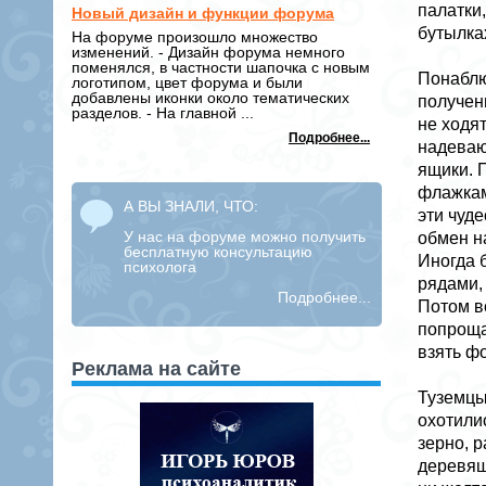
палатки
Новый дизайн и функции форума
бутылках
На форуме произошло множество
изменений. - Дизайн форума немного
поменялся, в частности шапочка с новым
Понаблю
логотипом, цвет форума и были
добавлены иконки около тематических
получен
разделов. - На главной ...
не ходят
Подробнее...
надеваю
ящики. 
флажкам
А ВЫ ЗНАЛИ, ЧТО:
эти чуд
У нас на форуме можно получить
обмен н
бесплатную консультацию
Иногда 
психолога
рядами,
Подробнее...
Потом в
попроща
взять ф
Реклама на сайте
Туземцы
охотили
зерно, р
деревяш