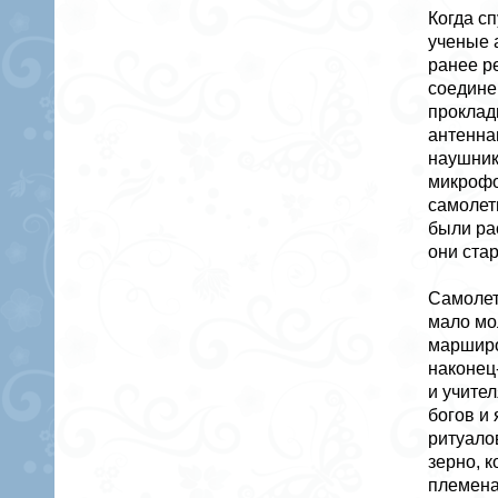
Когда с
ученые 
ранее р
соедине
проклад
антенна
наушник
микрофо
самолет
были ра
они ста
Самолет
мало мо
марширо
наконец
и учител
богов и
ритуалов
зерно, к
племена