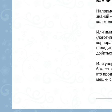
Вам ни
Наприме
знаний 
колокол
Или ими
(логотип
корпора
наладит
добитьс
Или уве
божеств
кто про
мешки с