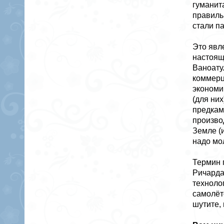
гуманит
правиль
стали па
Это явле
настоящ
Ваноату
коммерц
экономи
(для ни
предкам
произво
Земле (
надо мо
Термин 
Ричарда
техноло
самолёт
шутите,