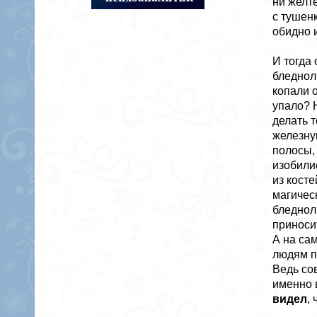
ни желт
с тушен
обидно 
И тогда 
бледнол
копали о
упало? 
делать т
железну
полосы,
изобили
из кост
магичес
бледнол
приноси
А на са
людям п
Ведь со
именно 
видел
,