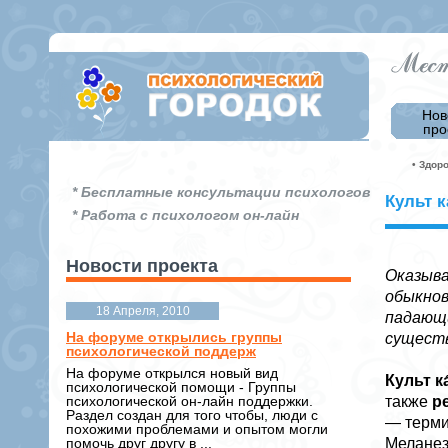
Нов
про
• Здор
* Бесплатные консультации психологов
Культ к
* Работа с психологом он-лайн
Новости проекта
Оказыва
обыкнов
18 Апреля, 2010
падающи
На форуме открылись группы
существ
психологической поддерж
На форуме открылся новый вид
Культ ка
психологической помощи - Группы
психологической он-лайн поддержки.
также
р
Раздел создан для того чтобы, люди с
— терми
похожими проблемами и опытом могли
помочь друг другу в ...
Меланези