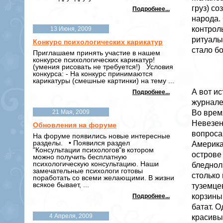
груз) с
Подробнее...
народа.
контрол
13 Июня, 2009
ритуалы
Конкурс психологических карикатур
стало б
Приглашаем принять участие в нашем
конкурсе психологических карикатур!
(умения рисовать не требуется!) Условия
конкурса: - На конкурс принимаются
карикатуры (смешные картинки) на тему ...
А вот и
Подробнее...
журнале 
21 Мая, 2009
Во врем
Невезен
Обновления на форуме
вопроса
На форуме появились новые интересные
разделы. • Появился раздел
Америка
"Консультации психологов"в котором
острове
можно получить бесплатную
психологическую консультацию. Наши
бледнол
замечательные психологи готовы
столько
поработать со всеми желающими. В жизни
всякое бывает, ...
туземцев
корзины
Подробнее...
батат. О
4 Апреля, 2009
красивы