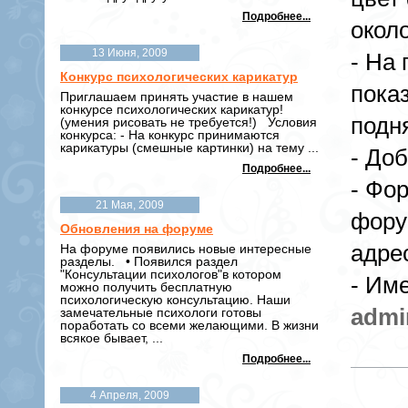
Подробнее...
окол
13 Июня, 2009
- На
Конкурс психологических карикатур
пока
Приглашаем принять участие в нашем
конкурсе психологических карикатур!
подн
(умения рисовать не требуется!) Условия
конкурса: - На конкурс принимаются
карикатуры (смешные картинки) на тему ...
- До
Подробнее...
- Фо
21 Мая, 2009
фору
Обновления на форуме
адрес
На форуме появились новые интересные
разделы. • Появился раздел
"Консультации психологов"в котором
- Им
можно получить бесплатную
психологическую консультацию. Наши
admi
замечательные психологи готовы
поработать со всеми желающими. В жизни
всякое бывает, ...
Подробнее...
4 Апреля, 2009