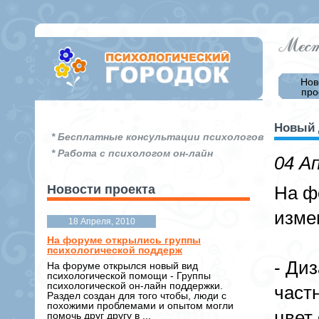
Нов
про
Новый 
* Бесплатные консультации психологов
* Работа с психологом он-лайн
04 А
Новости проекта
На ф
изме
18 Апреля, 2010
На форуме открылись группы
психологической поддерж
- Ди
На форуме открылся новый вид
психологической помощи - Группы
психологической он-лайн поддержки.
част
Раздел создан для того чтобы, люди с
похожими проблемами и опытом могли
цвет
помочь друг другу в ...