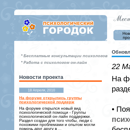
Нов
про
Обновл
* Бесплатные консультации психологов
* Работа с психологом он-лайн
22 М
Новости проекта
На ф
разд
18 Апреля, 2010
На форуме открылись группы
психологической поддерж
• По
На форуме открылся новый вид
психологической помощи - Группы
психологической он-лайн поддержки.
псих
Раздел создан для того чтобы, люди с
похожими проблемами и опытом могли
бесп
помочь друг другу в ...