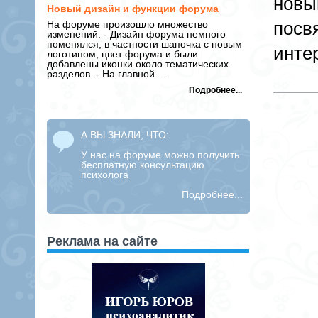
новы
Новый дизайн и функции форума
посв
На форуме произошло множество
изменений. - Дизайн форума немного
поменялся, в частности шапочка с новым
инте
логотипом, цвет форума и были
добавлены иконки около тематических
разделов. - На главной ...
Подробнее...
А ВЫ ЗНАЛИ, ЧТО:
У нас на форуме можно получить
бесплатную консультацию
психолога
Подробнее...
Реклама на сайте