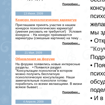
Подробнее...
конс
13 Июня, 2009
псих
Конкурс психологических карикатур
жела
Приглашаем принять участие в нашем
конкурсе психологических карикатур!
мы з
(умения рисовать не требуется!) Условия
конкурса: - На конкурс принимаются
карикатуры (смешные картинки) на тему ...
• От
Подробнее...
"Коу
21 Мая, 2009
Подр
Обновления на форуме
• По
На форуме появились новые интересные
разделы. • Появился раздел
"Консультации психологов"в котором
псих
можно получить бесплатную
психологическую консультацию. Наши
обсу
замечательные психологи готовы
поработать со всеми желающими. В жизни
всякое бывает, ...
поде
Подробнее...
• И 
4 Апреля, 2009