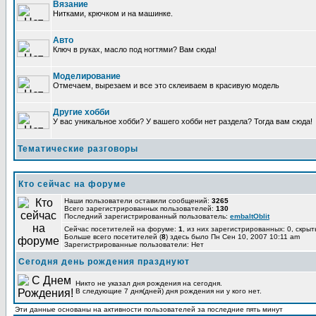
Вязание
Нитками, крючком и на машинке.
Авто
Ключ в руках, масло под ногтями? Вам сюда!
Моделирование
Отмечаем, вырезаем и все это склеиваем в красивую модель
Другие хобби
У вас уникальное хобби? У вашего хобби нет раздела? Тогда вам сюда!
Тематические разговоры
Кто сейчас на форуме
Наши пользователи оставили сообщений:
3265
Всего зарегистрированных пользователей:
130
Последний зарегистрированный пользователь:
embaltOblit
Сейчас посетителей на форуме:
1
, из них зарегистрированных: 0, скрыт
Больше всего посетителей (
8
) здесь было Пн Сен 10, 2007 10:11 am
Зарегистрированные пользователи: Нет
Сегодня день рождения празднуют
Никто не указал дня рождения на сегодня.
В следующие 7 дня(дней) дня рождения ни у кого нет.
Эти данные основаны на активности пользователей за последние пять минут