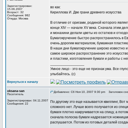
Зарегистрирован:
во как:
15.06.2007
Кириллова И. Две грани древнего искусства
Возраст: 32
Сообщения: 982
Откуда: Москва
В отличие от оригами, родиной которого являе
конце ХIV — начале XV века. Сначала этим де
и монахини делали цветы из остатков и отход
Бумагокручение быстро распространилось в Евр
очень дорогим материалом, бумажная пластика
В наши дни бумагокручение широко известно и
самое широкое распространение это искусство
и пластики, изготовления бумаги и работы с н
_________________
Умное лицо - это еще не признак ума. Все глу
улыбайтесь. (с)
Вернуться к началу
oksana-san
Добавлено: Сб Ноя 10, 2007 9:30 pm
Заголовок соо
Посетитель
Зарегистрирован: 04.11.2007
По другому это еще называется квиллинг, Вот 
Сообщения: 22
сложного нет. Лучше всего получается из спец
бумаги плотно накручивается на спицу, а потом
сначала полоска бумаги надрезается ножницами
распушается. Потом из готовых деталей созда