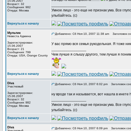
15.06.2007
Возраст: 32
_________________
Сообщения: 982
Умное лицо - это еще не признак ума. Все глу
Откуда: Москва
улыбайтесь. (с)
Вернуться к началу
Мультик
Добавлено: Сб Ноя 10, 2007 11:38 am
Заголовок со
Невеста Админа
Зарегистрирован:
У вас прямо вся семья рукодельная. Я тоже ник
15.06.2007
_________________
Возраст: 21
Сообщения: 799
Чем лучше я слышу другого, тем лучше я пони
Откуда: USA, Orange County
Вернуться к началу
Diva
Добавлено: Сб Ноя 10, 2007 6:02 pm
Заголовок соо
Участковый
Зарегистрирован:
ну вроде так и называется, вот нашла в инете h
15.06.2007
_________________
Возраст: 32
Сообщения: 982
Умное лицо - это еще не признак ума. Все глу
Откуда: Москва
улыбайтесь. (с)
Вернуться к началу
Diva
Добавлено: Сб Ноя 10, 2007 6:09 pm
Заголовок соо
Участковый