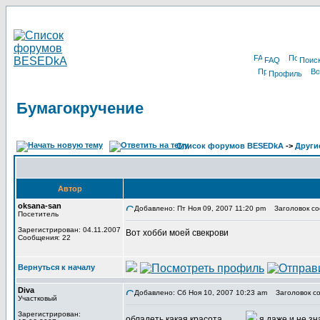
FAQ
Поис
Профиль
Бумагокручение
Список форумов BESEDkA
->
Други
Автор
oksana-san
Добавлено: Пт Ноя 09, 2007 11:20 pm
Заголовок со
Посетитель
Зарегистрирован: 04.11.2007
Вот хобби моей свекрови
Сообщения: 22
Вернуться к началу
Diva
Добавлено: Сб Ноя 10, 2007 10:23 am
Заголовок со
Участковый
Зарегистрирован:
обладеть какая красота..........
я даже и не зна