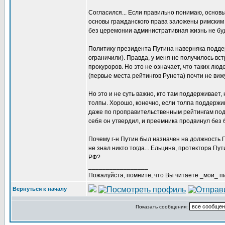
Согласился... Если правильно понимаю, осно
основы гражданского права заложены римским 
без церемонии административная жизнь не бу
Политику президента Путина наверняка поддерж
ограничили). Правда, у меня не получилось вс
прокуроров. Но это не означает, что таких люд
(первые места рейтингов Рунета) почти не вижу
Но это и не суть важно, кто там поддерживает,
толпы. Хорошо, конечно, если толпа поддержи
даже по проправительственным рейтингам подд
себя он утвердил, и преемника продвинул без 
Почему г-н Путин был назначен на должность 
не знал никто тогда... Ельцина, протектора Пу
РФ?
_________________
Пожалуйста, помните, что Вы читаете _мои_ пи
Вернуться к началу
Показать сообщения: