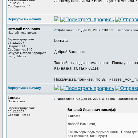
А почему назначили ? Выборы уже отменили ?
05.12.2007
Сообщения: 46
Вернуться к началу
Виталий Иванович
Добавлено: Сб Дек 15, 2007 7:39 pm
Заголовок соо
Частый посетитель
Зарегистрирован:
Lornata
04.12.2007
Возраст: 44
Сообщения: 346
Доброй Вам ночи,
Откуда: Остров Карафуто,
город Маока
Так выборы ведь формальность. Повод для пра
Как назначат, так и будет.
_________________
Пожалуйста, помните, что Вы читаете _мои_ пи
Вернуться к началу
Lornata
Добавлено: Сб Дек 15, 2007 11:53 pm
Заголовок со
Посетитель
Зарегистрирован:
Виталий Иванович писал(а):
05.12.2007
Сообщения: 46
Lornata
Доброй Вам ночи,
Так выборы ведь формальность. Повод для 
Как назначат, так и будет.