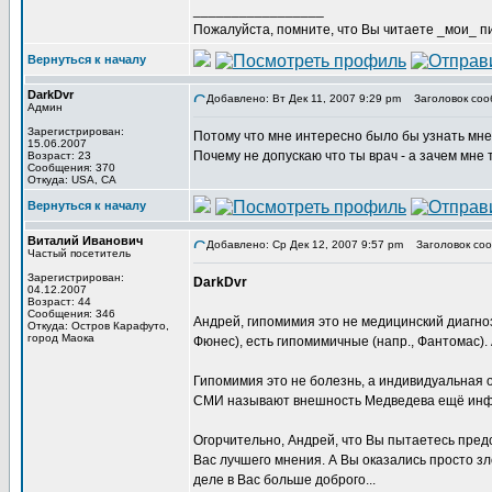
_________________
Пожалуйста, помните, что Вы читаете _мои_ пи
Вернуться к началу
DarkDvr
Добавлено: Вт Дек 11, 2007 9:29 pm
Заголовок соо
Админ
Зарегистрирован:
Потому что мне интересно было бы узнать мне
15.06.2007
Почему не допускаю что ты врач - а зачем мне 
Возраст: 23
Сообщения: 370
Откуда: USA, CA
Вернуться к началу
Виталий Иванович
Добавлено: Ср Дек 12, 2007 9:57 pm
Заголовок соо
Частый посетитель
Зарегистрирован:
DarkDvr
04.12.2007
Возраст: 44
Сообщения: 346
Андрей, гипомимия это не медицинский диагноз
Откуда: Остров Карафуто,
город Маока
Фюнес), есть гипомимичные (напр., Фантомас). 
Гипомимия это не болезнь, а индивидуальная о
СМИ называют внешность Медведева ещё инфан
Огорчительно, Андрей, что Вы пытаетесь предст
Вас лучшего мнения. А Вы оказались просто зл
деле в Вас больше доброго...