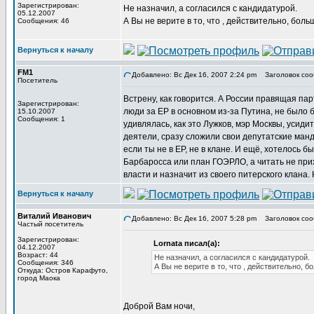
Зарегистрирован:
Не назначил, а согласился с кандидатурой.
05.12.2007
А Вы не верите в то, что , действительно, бо
Сообщения: 46
Вернуться к началу
FM1
Добавлено: Вс Дек 16, 2007 2:24 pm
Заголовок соо
Посетитель
Встрену, как говорится. А России правящая пар
Зарегистрирован:
люди за ЕР в основном из-за Путина, не было б
15.10.2007
Сообщения: 1
удивлялась, как это Лужков, мэр Москвы, усидит
деятели, сразу сложили свои депутатские манд
если ты не в ЕР, не в клане. И ещё, хотелось б
Барбаросса или план ГОЭРЛО, а читать не приход
власти и назначит из своего питерского клана
Вернуться к началу
Виталий Иванович
Добавлено: Вс Дек 16, 2007 5:28 pm
Заголовок соо
Частый посетитель
Зарегистрирован:
Lornata писал(а):
04.12.2007
Возраст: 44
Не назначил, а согласился с кандидатурой.
Сообщения: 346
А Вы не верите в то, что , действительно,
Откуда: Остров Карафуто,
город Маока
Доброй Вам ночи,