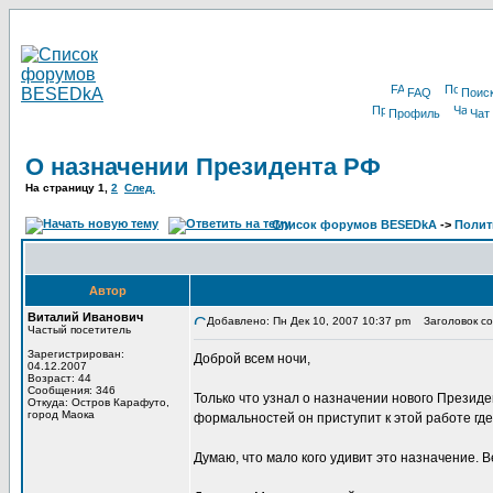
FAQ
Поис
Профиль
Чат
О назначении Президента РФ
На страницу 1,
2
След.
Список форумов BESEDkA
->
Полит
Автор
Виталий Иванович
Добавлено: Пн Дек 10, 2007 10:37 pm
Заголовок со
Частый посетитель
Зарегистрирован:
Доброй всем ночи,
04.12.2007
Возраст: 44
Сообщения: 346
Только что узнал о назначении нового Прези
Откуда: Остров Карафуто,
город Маока
формальностей он приступит к этой работе где
Думаю, что мало кого удивит это назначение.