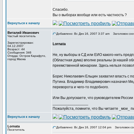
Спасибо.
Вы о выборах вообще или есть частность ?
Вернуться к началу
Виталий Иванович
Добавлено: Вс Дек 16, 2007 3:37 am
Заголовок соо
Частый посетитель
Зарегистрирован:
Lornata
04.12.2007
Возраст: 44
Сообщения: 346
Не, ну выборы в СД или ЕИО какого-нить пред
Откуда: Остров Карафуто,
город Маока
(Областная дума) вполне реальны (в нашей обл
преемственной монархии. Здесь нельзя позволи
Борис Николаевич Ельцин захватил власть с п
Путина. Владимир Владимирович назначил Медв
переворота и чего-то подобного.
Или Вы допускаете, что руководителем России 
_________________
Пожалуйста, помните, что Вы читаете _мои_ пи
Вернуться к началу
Lornata
Добавлено: Вс Дек 16, 2007 12:04 pm
Заголовок со
Посетитель