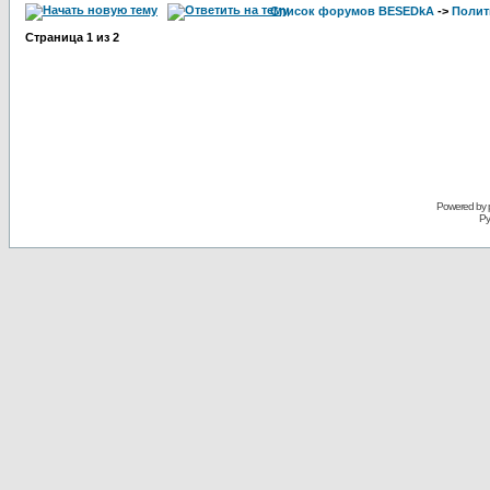
Список форумов BESEDkA
->
Полит
Страница
1
из
2
Powered by 
Ру