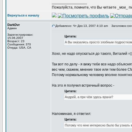
_________________
Пожалуйста, помните, что Вы читаете _мои_ пи
Вернуться к началу
DarkDvr
Добавлено: Чт Дек 13, 2007 4:10 am
Заголовок соо
Админ
Зарегистрирован:
Цитата:
15.06.2007
Возраст: 23
А Вы оказались просто злобным подростко
Сообщения: 370
Откуда: USA, CA
Хохо, не надо опускаться до такого, Виталий =)))
Так вот по делу - я вижу тебе все надо объяс
вес чем, скажем, мнение твое или тем более С
Потому нормальному человеку вполне понятно 
На это я получил встречный вопрос -
Цитата:
Андрей, а при чём здесь врачи?
Напоминаю, я ответил:
Цитата:
Потому что мне интересно было бы узнать 