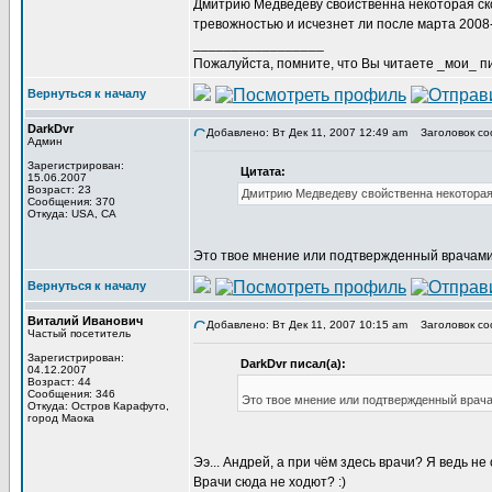
Дмитрию Медведеву свойственна некоторая ско
тревожностью и исчезнет ли после марта 2008-
_________________
Пожалуйста, помните, что Вы читаете _мои_ пи
Вернуться к началу
DarkDvr
Добавлено: Вт Дек 11, 2007 12:49 am
Заголовок со
Админ
Зарегистрирован:
Цитата:
15.06.2007
Возраст: 23
Дмитрию Медведеву свойственна некоторая 
Сообщения: 370
Откуда: USA, CA
Это твое мнение или подтвержденный врачам
Вернуться к началу
Виталий Иванович
Добавлено: Вт Дек 11, 2007 10:15 am
Заголовок со
Частый посетитель
Зарегистрирован:
DarkDvr писал(а):
04.12.2007
Возраст: 44
Сообщения: 346
Это твое мнение или подтвержденный врач
Откуда: Остров Карафуто,
город Маока
Ээ... Андрей, а при чём здесь врачи? Я ведь н
Врачи сюда не ходют? :)