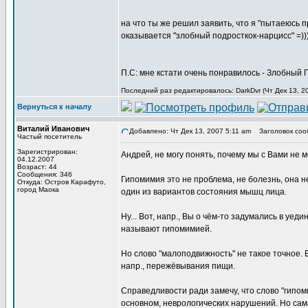
на что ты же решил заявить, что я "пытаеюсь пр
оказывается "злобный подросткок-нарцисс" =))
П.С: мне кстати очень понравилось - Злобный По
Последний раз редактировалось: DarkDvr (Чт Дек 13, 2
Вернуться к началу
Виталий Иванович
Добавлено: Чт Дек 13, 2007 5:11 am
Заголовок соо
Частый посетитель
Зарегистрирован:
Андрей, не могу понять, почему мы с Вами не м
04.12.2007
Возраст: 44
Сообщения: 346
Гипомимия это не проблема, не болезнь, она н
Откуда: Остров Карафуто,
город Маока
один из вариантов состояния мышц лица.
Ну... Вот, напр., Вы о чём-то задумались в у
называют гипомимией.
Но слово "малоподвижность" не такое точное. В
напр., пережёвывания пищи.
Справедливости ради замечу, что слово "гипо
основном, неврологических нарушений. Но сама