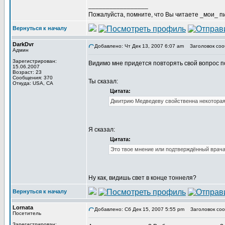
_________________
Пожалуйста, помните, что Вы читаете _мои_ пи
Вернуться к началу
DarkDvr
Добавлено: Чт Дек 13, 2007 6:07 am
Заголовок соо
Админ
Зарегистрирован:
Видимо мне придется повторять свой вопрос пок
15.06.2007
Возраст: 23
Сообщения: 370
Ты сказал:
Откуда: USA, CA
Цитата:
Дмитрию Медведеву свойственна некоторая 
Я сказал:
Цитата:
Это твое мнение или подтверждённый врач
Ну как, видишь свет в конце тоннеля?
Вернуться к началу
Lornata
Добавлено: Сб Дек 15, 2007 5:55 pm
Заголовок соо
Посетитель
Зарегистрирован: