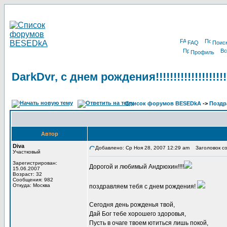
FAQ
Поис
Профиль
DarkDvr, с днем рождения!!!!!!!!!!!!!!!!!!!!!!
Список форумов BESEDkA
->
Поздр
Автор
Diva
Добавлено: Ср Ноя 28, 2007 12:29 am
Заголовок сообщ
Участковый
Зарегистрирован:
Дорогой и любимый Андрюхин!!!!
15.06.2007
Возраст: 32
Сообщения: 982
Откуда: Москва
поздравляем тебя с днем рождения!
Сегодня день рожденья твой,
Дай Бог тебе хорошего здоровья,
Пусть в очаге твоем ютиться лишь покой,