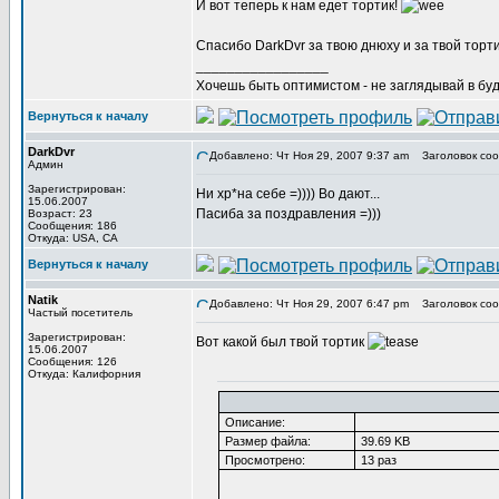
И вот теперь к нам едет тортик!
Спасибо DarkDvr за твою днюху и за твой торт
_________________
Хочешь быть оптимистом - не заглядывай в буд
Вернуться к началу
DarkDvr
Добавлено: Чт Ноя 29, 2007 9:37 am
Заголовок соо
Админ
Зарегистрирован:
Ни хр*на себе =)))) Во дают...
15.06.2007
Пасиба за поздравления =)))
Возраст: 23
Сообщения: 186
Откуда: USA, CA
Вернуться к началу
Natik
Добавлено: Чт Ноя 29, 2007 6:47 pm
Заголовок сооб
Частый посетитель
Зарегистрирован:
Вот какой был твой тортик
15.06.2007
Сообщения: 126
Откуда: Калифорния
Описание:
Размер файла:
39.69 KB
Просмотрено:
13 раз