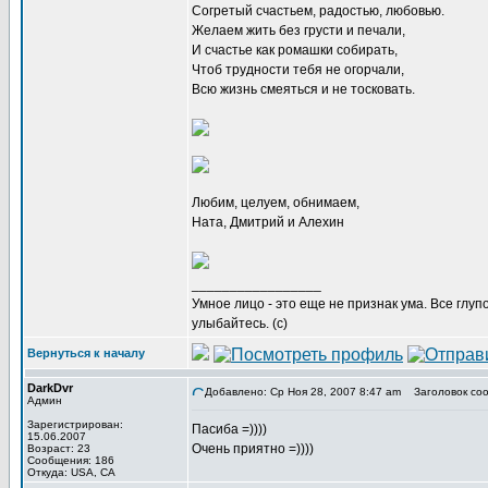
Согретый счастьем, радостью, любовью.
Желаем жить без грусти и печали,
И счастье как ромашки собирать,
Чтоб трудности тебя не огорчали,
Всю жизнь смеяться и не тосковать.
Любим, целуем, обнимаем,
Ната, Дмитрий и Алехин
_________________
Умное лицо - это еще не признак ума. Все глу
улыбайтесь. (с)
Вернуться к началу
DarkDvr
Добавлено: Ср Ноя 28, 2007 8:47 am
Заголовок соо
Админ
Зарегистрирован:
Пасиба =))))
15.06.2007
Очень приятно =))))
Возраст: 23
Сообщения: 186
Откуда: USA, CA