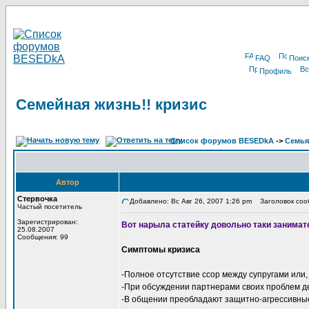
FAQ
Поис
Профиль
Семейная жизнь!! кризис
Список форумов BESEDkA
->
Семья
Автор
Стервочка
Добавлено: Вс Авг 26, 2007 1:26 pm
Заголовок сооб
Частый посетитель
Зарегистрирован:
Вот нарыла статейку довольно таки занимат
25.08.2007
Сообщения: 99
Симптомы кризиса
-Полное отсутствие ссор между супругами или
-При обсуждении партнерами своих проблем де
-В общении преобладают защитно-агрессивные 