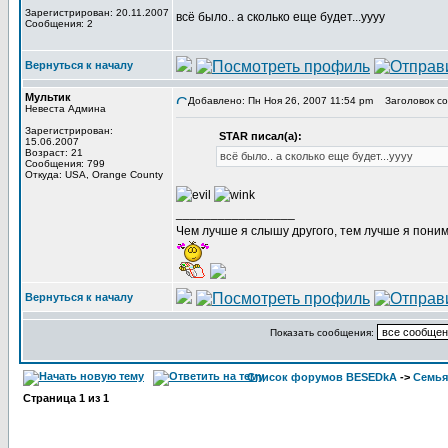
Зарегистрирован: 20.11.2007
всё было.. а сколько еще будет...уууу
Сообщения: 2
Вернуться к началу
Мультик
Добавлено: Пн Ноя 26, 2007 11:54 pm
Заголовок со
Невеста Админа
Зарегистрирован:
STAR писал(а):
15.06.2007
Возраст: 21
всё было.. а сколько еще будет...уууу
Сообщения: 799
Откуда: USA, Orange County
_________________
Чем лучше я слышу другого, тем лучше я пони
Вернуться к началу
Показать сообщения:
Список форумов BESEDkA
->
Семья
Страница
1
из
1