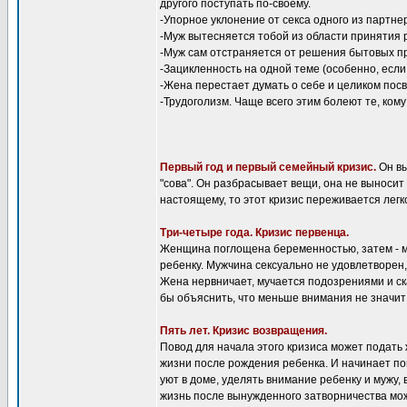
другого поступать по-своему.
-Упорное уклонение от секса одного из партне
-Муж вытесняется тобой из области принятия
-Муж сам отстраняется от решения бытовых пр
-Зацикленность на одной теме (особенно, если
-Жена перестает думать о себе и целиком по
-Трудоголизм. Чаще всего этим болеют те, ком
Первый год и первый семейный кризис.
Он вы
"сова". Он разбрасывает вещи, она не выносит
настоящему, то этот кризис переживается легк
Три-четыре года. Кризис первенца.
Женщина поглощена беременностью, затем - ма
ребенку. Мужчина сексуально не удовлетворен,
Жена нервничает, мучается подозрениями и ск
бы объяснить, что меньше внимания не значит
Пять лет. Кризис возвращения.
Повод для начала этого кризиса может подать
жизни после рождения ребенка. И начинает пон
уют в доме, уделять внимание ребенку и мужу, 
жизнь после вынужденного затворничества мо