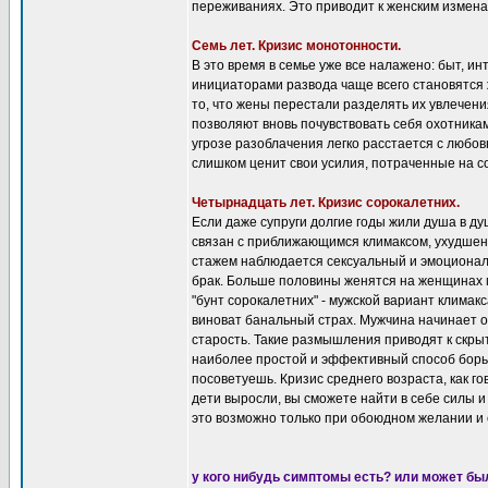
переживаниях. Это приводит к женским изменам
Семь лет. Кризис монотонности.
B это время в семье уже все налажено: быт, и
инициаторами развода чаще всего становятся
то, что жены перестали разделять их увлечен
позволяют вновь почувствовать себя охотника
угрозе разоблачения легко расстается с любов
слишком ценит свои усилия, потраченные на со
Четырнадцать лет. Кризис сорокалетних.
Если даже супруги долгие годы жили душа в ду
связан с приближающимся климаксом, ухудшен
стажем наблюдается сексуальный и эмоциональ
брак. Больше половины женятся на женщинах мо
"бунт сорокалетних" - мужской вариант климак
виноват банальный страх. Мужчина начинает ос
старость. Такие размышления приводят к скры
наиболее простой и эффективный способ борьб
посоветуешь. Кризис среднего возраста, как го
дети выросли, вы сможете найти в себе силы и 
это возможно только при обоюдном желании и 
у кого нибудь симптомы есть? или может бы