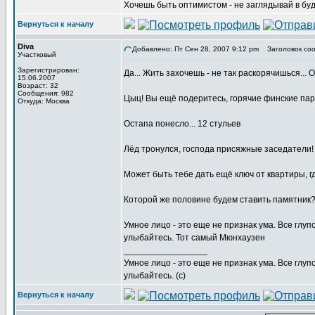
Хочешь быть оптимистом - не заглядывай в буд
Вернуться к началу
Diva
Добавлено: Пт Сен 28, 2007 9:12 pm
Заголовок соо
Участковый
Зарегистрирован:
Да... Жить захочешь - не так раскорячишься...
15.06.2007
Возраст: 32
Сообщения: 982
Цыц! Вы ещё подеритесь, горячие финские парн
Откуда: Москва
Остапа понесло... 12 стульев
Лёд тронулся, господа присяжные заседатели! 
Может быть тебе дать ещё ключ от квартиры, г
Которой же половине будем ставить памятник
Умное лицо - это еще не признак ума. Все глу
улыбайтесь. Тот самый Мюнхаузен
_________________
Умное лицо - это еще не признак ума. Все глу
улыбайтесь. (с)
Вернуться к началу