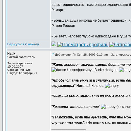
«а вот одиночество - настоящее одиночество 
Ремарк
«Большая душа никогда не бывает одинокой. Как
Ромен Роллан
«Бывает, человек глубоко одинок даже в гуще 
Вернуться к началу
Natik
Добавлено: Пт Сен 28, 2007 6:10 am
Заголовок соо
Частый посетитель
Зарегистрирован:
"
Жить хорошо – значит иметь достаточно д
15.06.2007
/ перефразируя Burke Hedges.
Сообщения: 126
Откуда: Калифорния
"
Чтобы стать умным и значимым, есть два 
окружающих
" Николай Козлов.
"
Быть независимым - это ни когда тебе ни 
"
Красота- это испытание
"
(из како
"
Ты можешь, если ты думаешь, что ты може
случае - ты прав.",
(Не помню кто, но нравит
_________________