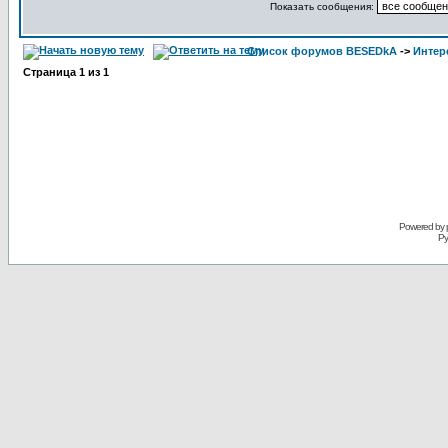
Показать сообщения:
Список форумов BESEDkA
->
Интер
Страница
1
из
1
Powered by 
Ру