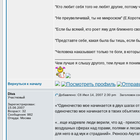
"Кто любит себя того не любят другие, потому 
"Не преувеличивай, ты не микроском" (Е.Коротк
"Если бы всякий, кто роет яму для ближнего св
"Представте себе, какая была бы тишь, если бы
"Человека наказывают только те боги, в которы
_________________
Чем лучше я слышу другого, тем лучше я пони
Вернуться к началу
Diva
Добавлено: Сб Июл 14, 2007 2:30 pm
Заголовок со
Участковый
Зарегистрирован:
«"Одиночество мое начинается в двух шагах от 
15.06.2007
одиночество мое начинается в твоих объятиях
Возраст: 32
Сообщения: 982
Откуда: Москва
«...еще издревле люди верили, что ад - преисп
воздушных сферах над горами, полями и лесами
для него в ад мук и страданий». Рюноскэ Акута