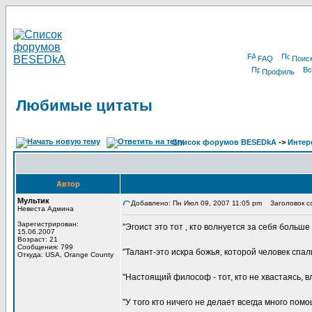
FAQ
Поис
Профиль
Любимые цитаты
Список форумов BESEDkA
->
Интер
Автор
Мультик
Добавлено: Пн Июл 09, 2007 11:05 pm
Заголовок с
Невеста Админа
Зарегистрирован:
"Эгоист это тот , кто волнуется за себя больш
15.06.2007
Возраст: 21
Сообщения: 799
"Талант-это искра божья, которой человек спа
Откуда: USA, Orange County
"Настоящий философ - тот, кто не хвастаясь, в
"У того кто ничего не делает всегда много помо