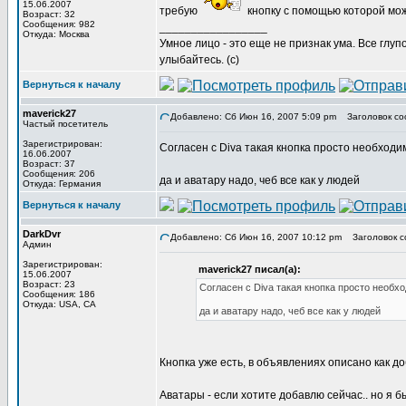
15.06.2007
требую
кнопку с помощью которой мож
Возраст: 32
Сообщения: 982
_________________
Откуда: Москва
Умное лицо - это еще не признак ума. Все глу
улыбайтесь. (с)
Вернуться к началу
maverick27
Добавлено: Сб Июн 16, 2007 5:09 pm
Заголовок со
Частый посетитель
Зарегистрирован:
Согласен с Diva такая кнопка просто необходима
16.06.2007
Возраст: 37
Сообщения: 206
да и аватару надо, чеб все как у людей
Откуда: Германия
Вернуться к началу
DarkDvr
Добавлено: Сб Июн 16, 2007 10:12 pm
Заголовок с
Админ
Зарегистрирован:
maverick27 писал(а):
15.06.2007
Возраст: 23
Согласен с Diva такая кнопка просто необход
Сообщения: 186
Откуда: USA, CA
да и аватару надо, чеб все как у людей
Кнопка уже есть, в объявлениях описано как д
Аватары - если хотите добавлю сейчас.. но я б