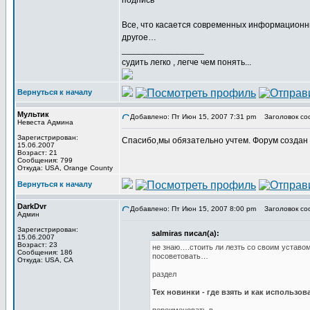
подпись
Все, что касается современных информационны
другое…
_________________
судить легко , легче чем понять...
Вернуться к началу
Мультик
Добавлено: Пт Июн 15, 2007 7:31 pm
Заголовок со
Невеста Админа
Зарегистрирован:
Спасибо,мы обязательно учтем. Форум создан 
15.06.2007
Возраст: 21
Сообщения: 799
Откуда: USA, Orange County
Вернуться к началу
DarkDvr
Добавлено: Пт Июн 15, 2007 8:00 pm
Заголовок со
Админ
Зарегистрирован:
salmiras писал(а):
15.06.2007
Возраст: 23
не знаю….стоить ли лезть со своим уставо
Сообщения: 186
посоветовать…
Откуда: USA, CA
раздел
Тех новинки - где взять и как использов