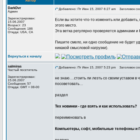
Автор
DarkDvr
Добавлено: Пт Июн 15, 2007 6:27 am
Заголовок соо
Админ
Зарегистрирован:
Если вы хотите что-то изменить или добавить,
15.06.2007
этого место.
Возраст: 23
Сообщения: 186
Эта ветка регулярно проверяется админами и
Откуда: USA, CA
Пишите смело, ни одно сообщение не будет уд
никакой смысловой нагрузки).
Вернуться к началу
salmiras
Добавлено: Пт Июн 15, 2007 5:23 pm
Заголовок со
Частый посетитель
Зарегистрирован:
не знаю….стоить ли лезть со своим уставом в
15.06.2007
посоветовать…
Сообщения: 57
Откуда: GMT + 08-00
раздел
Тех новинки - где взять и как использовать?
переименовать в
Компьютеры, софт, мобильные телефоны и I