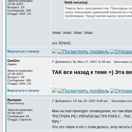
Зарегистрирован:
Natik писал(а):
15.06.2007
Возраст: 23
Тяжело быть программистом. Приходишь отд
Сообщения: 186
сразу показывают домашний компьютер и пр
Откуда: USA, CA
проблемами. Представляю каково проктолога
:lmao: :lmao: :lmao: :lmao:
это ТОЧНО.
Вернуться к началу
DarkDvr
Добавлено: Вс Июн 17, 2007 11:36 am
Заголовок с
Админ
Зарегистрирован:
ТАК все назад к теме =) Эта 
15.06.2007
Возраст: 23
Сообщения: 186
Откуда: USA, CA
Вернуться к началу
Валерия
Добавлено: Сб Авг 25, 2007 9:49 pm
Заголовок соо
Посетитель
Зарегистрирован:
Мне на mail приходят оповещения, но там абра
25.08.2007
"Р•СЃРûРё РІС› РñРѕРûСЊС?Рõ РЅРõ С…РѕС
Сообщения: 24
Откуда: Саратов
РјРѕ "
Что это такое и что с этим делать, хочу читать