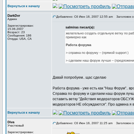
Вернуться к началу
DarkDvr
Добавлено: Сб Июн 16, 2007 12:55 am
Заголовок с
Админ
Зарегистрирован:
salmiras писал(а):
15.06.2007
Возраст: 23
желательно создать отдельную ветку по р
Сообщения: 186
примерно как
Откуда: USA, CA
Работа форума
> справка по форуму – (прямой support )
> сделаем наш форум лучше – (предложени
Давай попробуем.. щас сделаю
Работа форума - уже есть как "Наш Форум".. вр
Справка по форуму и сделаем наш форум лучше 
оставить ветку "Действия модераторов ОБСУЖ
модераторов НЕ обсуждаются". Про админа я 
Вернуться к началу
Diva
Добавлено: Сб Июн 16, 2007 11:25 am
Заголовок со
Участковый
Зарегистрирован: