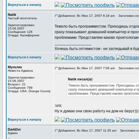
Вернуться к началу
Natik
Добавлено: Вс Июн 17, 2007 6:18 am
Заголовок соо
Частый посетитель
Зарегистрирован:
Тяжело быть программистом. Приходишь отдохну
15.06.2007
сразу показывают домашний компьютер и прося
Сообщения: 126
Откуда: Калифорния
проблемами. Представляю каково проктологам. 
_________________
Хочешь быть оптимистом - не заглядывай в буд
Вернуться к началу
Мультик
Добавлено: Вс Июн 17, 2007 7:06 am
Заголовок соо
Невеста Админа
Зарегистрирован:
Natik писал(а):
15.06.2007
Возраст: 21
Тяжело быть программистом. Приходишь отд
Сообщения: 799
сразу показывают домашний компьютер и пр
Откуда: USA, Orange County
проблемами. Представляю каково проктолога
:ura:
Ну я думаю они свою работу на дом не берут))) 
Вернуться к началу
DarkDvr
Добавлено: Вс Июн 17, 2007 11:35 am
Заголовок со
Админ