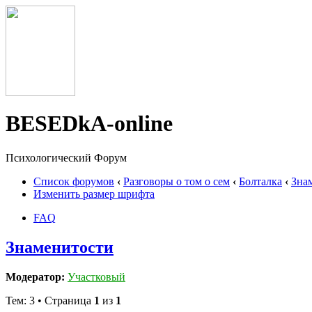
BESEDkA-online
Психологический Форум
Список форумов
‹
Разговоры о том о сем
‹
Болталка
‹
Зна
Изменить размер шрифта
FAQ
Знаменитости
Модератор:
Участковый
Тем: 3 • Страница
1
из
1