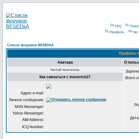
FAQ
Поис
Профиль
Чат
Список форумов BESEDkA
Профиль п
Аватара
О польз
Частый посетитель
Зареги
Как связаться с maverick27
Всего 
:
Адрес e-mail:
Личное сообщение:
Ро
MSN Messenger:
Yahoo Messenger:
Дата
AIM Address:
ICQ Number: