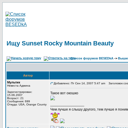
Ищу Sunset Rocky Mountain Beauty
Список форумов BESEDkA
->
Выши
Автор
Мультик
Добавлено: Пт Сен 14, 2007 5:47 am
Заголовок сооб
Невеста Админа
Зарегистрирован:
Такое вот окошко
15.06.2007
Возраст: 21
Сообщения: 699
_________________
Откуда: USA, Orange County
Чем лучше я слышу другого, тем лучше я пони