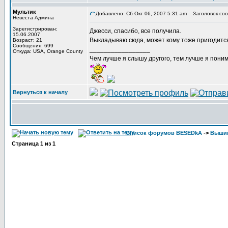
Мультик
Добавлено: Сб Окт 06, 2007 5:31 am
Заголовок соо
Невеста Админа
Зарегистрирован:
Джесси, спасибо, все получила.
15.06.2007
Выкладываю сюда, может кому тоже пригодитс
Возраст: 21
Сообщения: 699
_________________
Откуда: USA, Orange County
Чем лучше я слышу другого, тем лучше я пони
Вернуться к началу
Список форумов BESEDkA
->
Выши
Страница
1
из
1