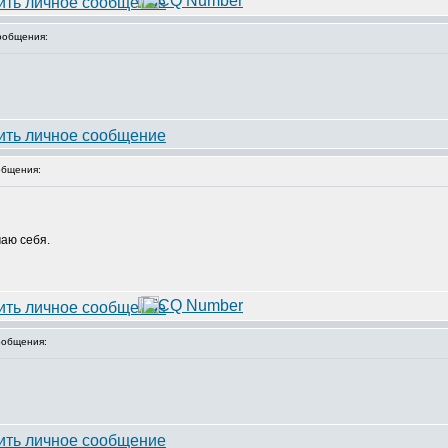
ообщения:
бщения:
маю себя.
общения: