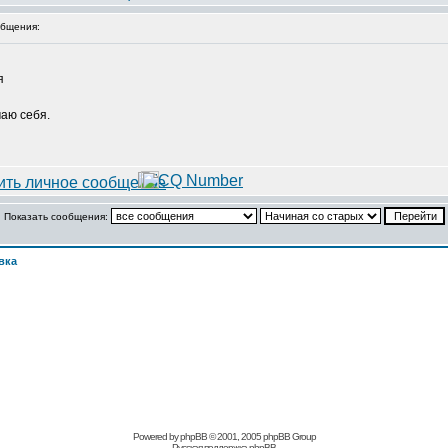
бщения:
я
маю себя.
Показать сообщения:
вка
Powered by phpBB © 2001, 2005 phpBB Group
Русская поддержка phpBB