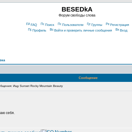
BESEDkA
Форум свободы слова
FAQ
Поиск
Пользователи
Группы
Регистрация
Профиль
Войти и проверить личные сообщения
Вход
вка
Сообщение
щения: Ищу Sunset Rocky Mountain Beauty
маю себя.