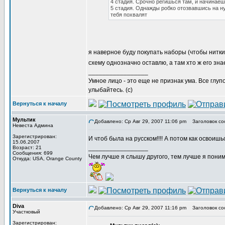
4 стадия. Срочно регишься там, и начина
5 стадия. Однажды робко отозвавшись на ну
тебя похвалят
я наверное буду покупать наборы (чтобы нитки 
схему однозначно оставлю, а там хто ж его зна
_________________
Умное лицо - это еще не признак ума. Все глу
улыбайтесь. (с)
Вернуться к началу
Мультик
Добавлено: Ср Авг 29, 2007 11:06 pm
Заголовок со
Невеста Админа
Зарегистрирован:
И чтоб была на русском!!!! А потом как освоиш
15.06.2007
_________________
Возраст: 21
Сообщения: 699
Чем лучше я слышу другого, тем лучше я пони
Откуда: USA, Orange County
Вернуться к началу
Diva
Добавлено: Ср Авг 29, 2007 11:16 pm
Заголовок со
Участковый
Зарегистрирован: