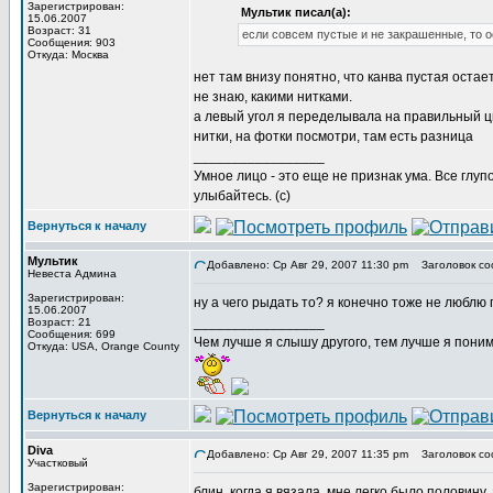
Зарегистрирован:
Мультик писал(а):
15.06.2007
Возраст: 31
если совсем пустые и не закрашенные, то 
Сообщения: 903
Откуда: Москва
нет там внизу понятно, что канва пустая остае
не знаю, какими нитками.
а левый угол я переделывала на правильный ц
нитки, на фотки посмотри, там есть разница
_________________
Умное лицо - это еще не признак ума. Все глу
улыбайтесь. (с)
Вернуться к началу
Мультик
Добавлено: Ср Авг 29, 2007 11:30 pm
Заголовок со
Невеста Админа
Зарегистрирован:
ну а чего рыдать то? я конечно тоже не люблю
15.06.2007
_________________
Возраст: 21
Сообщения: 699
Чем лучше я слышу другого, тем лучше я пони
Откуда: USA, Orange County
Вернуться к началу
Diva
Добавлено: Ср Авг 29, 2007 11:35 pm
Заголовок со
Участковый
Зарегистрирован:
блин, когда я вязала, мне легко было половину, 