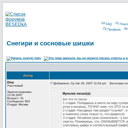
FAQ
Поис
Профиль
Снегири и сосновые шишки
Автор
Diva
Добавлено: Ср Авг 29, 2007 11:04 pm
Заголовок соо
Участковый
Зарегистрирован:
Мультик писал(а):
15.06.2007
Возраст: 31
вот кто-то писал
Сообщения: 903
1 стадия: Попадаешь в инете на пару супе
Откуда: Москва
ртом и качаешь, ТОЧНО зная, что ЭТО ты
2 стадия. Находишь там раздел "ссылки" , 
и хомячить (пока только то, что нравится)
3 стадия. Нечаянно (или сознательно - у ко
хвасты. Понимаешь, что, ОКАЗЫВАЕТСЯ, вы
(смотришь цифру в соответсвующей графе