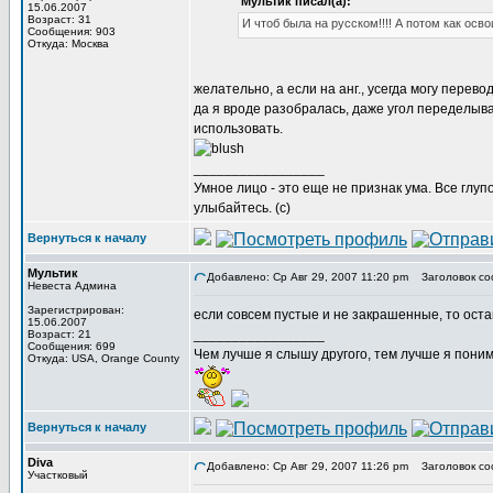
Мультик писал(а):
15.06.2007
Возраст: 31
И чтоб была на русском!!!! А потом как осв
Сообщения: 903
Откуда: Москва
желательно, а если на анг., усегда могу перев
да я вроде разобралась, даже угол переделывал
использовать.
_________________
Умное лицо - это еще не признак ума. Все глу
улыбайтесь. (с)
Вернуться к началу
Мультик
Добавлено: Ср Авг 29, 2007 11:20 pm
Заголовок со
Невеста Админа
Зарегистрирован:
если совсем пустые и не закрашенные, то оста
15.06.2007
_________________
Возраст: 21
Сообщения: 699
Чем лучше я слышу другого, тем лучше я пони
Откуда: USA, Orange County
Вернуться к началу
Diva
Добавлено: Ср Авг 29, 2007 11:26 pm
Заголовок со
Участковый