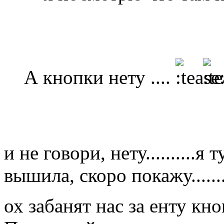
А кнопки нету ....
и не говори, нету..........
вышила, скоро покажу.......
ох забанят нас за енту кн