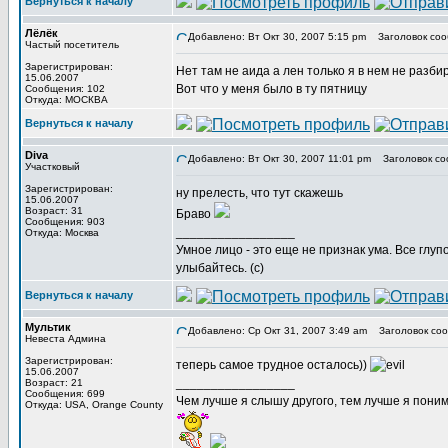
Вернуться к началу
Лёлёк
Добавлено: Вт Окт 30, 2007 5:15 pm
Заголовок соо
Частый посетитель
Зарегистрирован:
Нет там не аида а лен только я в нем не разбир
15.06.2007
Вот что у меня было в ту пятницу
Сообщения: 102
Откуда: МОСКВА
Вернуться к началу
Diva
Добавлено: Вт Окт 30, 2007 11:01 pm
Заголовок со
Участковый
Зарегистрирован:
ну прелесть, что тут скажешь
15.06.2007
Возраст: 31
Браво
Сообщения: 903
_________________
Откуда: Москва
Умное лицо - это еще не признак ума. Все глу
улыбайтесь. (с)
Вернуться к началу
Мультик
Добавлено: Ср Окт 31, 2007 3:49 am
Заголовок соо
Невеста Админа
Зарегистрирован:
теперь самое трудное осталось))
15.06.2007
_________________
Возраст: 21
Сообщения: 699
Чем лучше я слышу другого, тем лучше я пони
Откуда: USA, Orange County