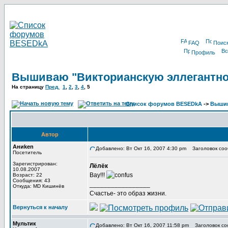
FAQ
Поис
Профиль
Вышиваю "Викторианскую эллегантно
На страницу
Пред.
1
,
2
,
3
,
4
, 5
Список форумов BESEDkA
->
Выши
Автор
Аниken
Добавлено: Вт Окт 16, 2007 4:30 pm
Заголовок соо
Посетитель
Зарегистрирован:
Лёлёк
10.08.2007
Вау!!!
Возраст: 22
Сообщения: 43
_________________
Откуда: MD Кишинёв
Счастье- это образ жизни.
Вернуться к началу
Мультик
Добавлено: Вт Окт 16, 2007 11:58 pm
Заголовок со