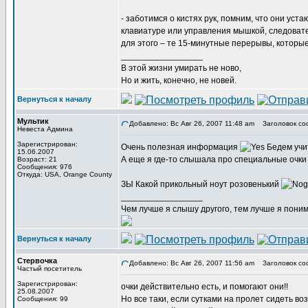
- заботимся о кистях рук, помним, что они уст
клавиатуре или управления мышкой, следовате
для этого – те 15-минутные перерывы, которые
_________________
В этой жизни умирать не ново,
Но и жить, конечно, не новей.
Вернуться к началу
Мультик
Добавлено: Вс Авг 26, 2007 11:48 am
Заголовок со
Невеста Админа
Зарегистрирован:
Очень полезная информация
Бедем учи
15.06.2007
А еще я где-то слышала про специальные очки 
Возраст: 21
Сообщения: 976
Откуда: USA, Orange County
ЗЫ Какой прикольный ноут розовенький
_________________
Чем лучше я слышу другого, тем лучше я пони
Вернуться к началу
Стервочка
Добавлено: Вс Авг 26, 2007 11:56 am
Заголовок со
Частый посетитель
Зарегистрирован:
очки действительно есть, и помогают они!!
25.08.2007
Но все таки, если сутками на пролет сидеть во
Сообщения: 99