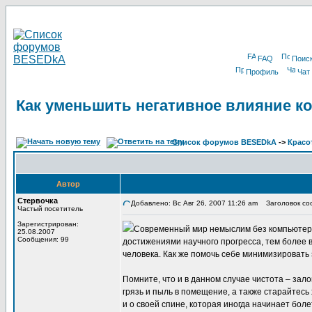
FAQ
Поис
Профиль
Чат
Как уменьшить негативное влияние к
Список форумов BESEDkA
->
Красо
Автор
Стервочка
Добавлено: Вс Авг 26, 2007 11:26 am
Заголовок соо
Частый посетитель
Зарегистрирован:
Современный мир немыслим без компьютеров, 
25.08.2007
Сообщения: 99
достижениями научного прогресса, тем более 
человека. Как же помочь себе минимизировать
Помните, что и в данном случае чистота – зал
грязь и пыль в помещение, а также старайтесь
и о своей спине, которая иногда начинает бо