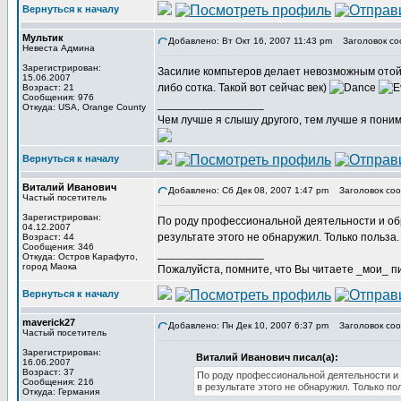
Вернуться к началу
Мультик
Добавлено: Вт Окт 16, 2007 11:43 pm
Заголовок со
Невеста Админа
Зарегистрирован:
Засилие компьтеров делает невозможным отойти
15.06.2007
либо сотка. Такой вот сейчас век)
Возраст: 21
Сообщения: 976
_________________
Откуда: USA, Orange County
Чем лучше я слышу другого, тем лучше я пони
Вернуться к началу
Виталий Иванович
Добавлено: Сб Дек 08, 2007 1:47 pm
Заголовок соо
Частый посетитель
Зарегистрирован:
По роду профессиональной деятельности и обр
04.12.2007
результате этого не обнаружил. Только польза.
Возраст: 44
Сообщения: 346
_________________
Откуда: Остров Карафуто,
город Маока
Пожалуйста, помните, что Вы читаете _мои_ пи
Вернуться к началу
maverick27
Добавлено: Пн Дек 10, 2007 6:37 pm
Заголовок соо
Частый посетитель
Зарегистрирован:
Виталий Иванович писал(а):
16.06.2007
Возраст: 37
По роду профессиональной деятельности и о
Сообщения: 216
в результате этого не обнаружил. Только по
Откуда: Германия