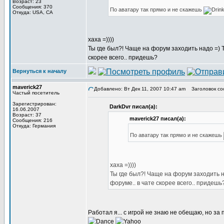
Возраст: 23
Сообщения: 370
По аватару так прямо и не скажешь
Откуда: USA, CA
хаха =))))
Ты где был?! Чаще на форум заходить надо =) Ты
скорее всего.. придешь?
Вернуться к началу
maverick27
Добавлено: Вт Дек 11, 2007 10:47 am
Заголовок со
Частый посетитель
Зарегистрирован:
DarkDvr писал(а):
16.06.2007
Возраст: 37
maverick27 писал(а):
Сообщения: 216
Откуда: Германия
По аватару так прямо и не скажешь
хаха =))))
Ты где был?! Чаще на форум заходить на
форуме.. в чате скорее всего.. придешь
Работал я... с игрой не знаю не обещаю, но з