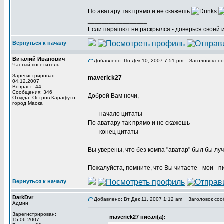
По аватару так прямо и не скажешь
_________________
Если парашют не раскрылся - доверься своей 
Вернуться к началу
Виталий Иванович
Добавлено: Пн Дек 10, 2007 7:51 pm
Заголовок соо
Частый посетитель
Зарегистрирован:
maverick27
04.12.2007
Возраст: 44
Сообщения: 346
Доброй Вам ночи,
Откуда: Остров Карафуто,
город Маока
----- начало цитаты -----
По аватару так прямо и не скажешь
----- конец цитаты -----
Вы уверены, что без компа "аватар" был бы лу
_________________
Пожалуйста, помните, что Вы читаете _мои_ пи
Вернуться к началу
DarkDvr
Добавлено: Вт Дек 11, 2007 1:12 am
Заголовок соо
Админ
Зарегистрирован:
maverick27 писал(а):
15.06.2007