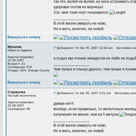
так что, волей не волей, ну нуна устраивать о
здоровье потом не вернешь!
З.Ы. мне тоже ноут понравился
_________________
В этой жизни умирать не ново,
Но и жить, конечно, не новей.
Вернуться к началу
Мультик
Добавлено: Чт Авг 30, 2007 12:04 am
Заголовок со
Невеста Админа
Зарегистрирован:
а отдых как чтение анекдотов он-лайн не под
15.06.2007
_________________
Возраст: 21
Сообщения: 976
Чем лучше я слышу другого, тем лучше я пони
Откуда: USA, Orange County
Вернуться к началу
Стервочка
Добавлено: Чт Авг 30, 2007 3:01 pm
Заголовок соо
Частый посетитель
Зарегистрирован:
думаю нет!!
25.08.2007
вообще, если правильно, то желательно вообще
Сообщения: 99
излучения не менее, чем на 5 метров
_________________
В этой жизни умирать не ново,
Но и жить, конечно, не новей.