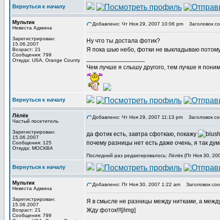
Вернуться к началу
Мультик
Добавлено: Чт Ноя 29, 2007 10:06 pm
Заголовок со
Невеста Админа
Зарегистрирован:
Ну что ты достала фотик?
15.06.2007
Я пока шью небо, фотки не выкладываю потому
Возраст: 21
Сообщения: 799
_________________
Откуда: USA, Orange County
Чем лучше я слышу другого, тем лучше я пони
Вернуться к началу
Лёлёк
Добавлено: Чт Ноя 29, 2007 11:13 pm
Заголовок со
Частый посетитель
Зарегистрирован:
да фотик есть, завтра сфоткаю, покажу
15.06.2007
почему разницы нет есть даже очень, я так ду
Сообщения: 125
Откуда: МОСКВА
Последний раз редактировалось: Лёлёк (Пт Ноя 30, 200
Вернуться к началу
Мультик
Добавлено: Пт Ноя 30, 2007 1:22 am
Заголовок соо
Невеста Админа
Зарегистрирован:
Я в смысле не разницы между нитками, а между
15.06.2007
Жду фоток!!![/img]
Возраст: 21
Сообщения: 799
_________________