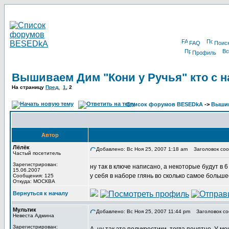
FAQ
Поис
Профиль
Вышиваем Дим "Кони у Ручья" кто с 
На страницу
Пред.
1
, 2
Список форумов BESEDkA
->
Выши
Автор
Лёлёк
Добавлено: Вс Ноя 25, 2007 1:18 am
Заголовок соо
Частый посетитель
Зарегистрирован:
ну так в ключе написано, а некоторые будут в 6
15.06.2007
у себя в наборе глянь во сколько самое больш
Сообщения: 125
Откуда: МОСКВА
Вернуться к началу
Мультик
Добавлено: Вс Ноя 25, 2007 11:44 pm
Заголовок со
Невеста Админа
Зарегистрирован: