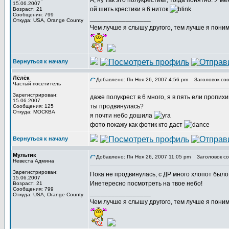
А, ну так это полукрестики, тогда понятно. У 
15.06.2007
ой шить крестики в 6 ниток
Возраст: 21
Сообщения: 799
_________________
Откуда: USA, Orange County
Чем лучше я слышу другого, тем лучше я пони
Вернуться к началу
Лёлёк
Добавлено: Пн Ноя 26, 2007 4:56 pm
Заголовок соо
Частый посетитель
Зарегистрирован:
даже полукрест в 6 много, я в пять ели пропихи
15.06.2007
ты продвинулась?
Сообщения: 125
Откуда: МОСКВА
я почти небо дошила
фото покажу как фотик кто даст
Вернуться к началу
Мультик
Добавлено: Пн Ноя 26, 2007 11:05 pm
Заголовок со
Невеста Админа
Зарегистрирован:
Пока не продвинулась, с ДР много хлопот было
15.06.2007
Инетересно посмотреть на твое небо!
Возраст: 21
Сообщения: 799
_________________
Откуда: USA, Orange County
Чем лучше я слышу другого, тем лучше я пони