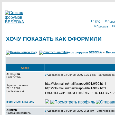
FAQ
Поис
Профиль
ХОЧУ ПОКАЗАТЬ КАК ОФОРМИЛИ
Список форумов BESEDkA
->
Выста
Автор
АНИЦЕТА
Добавлено: Вс Окт 28, 2007 12:31 pm
Заголовок с
Посетитель
http://foto.mail.ru/mail/arapov6691/9/50.html
Зарегистрирован:
http://foto.mail.ru/mail/arapov6691/9/42.html
28.10.2007
Сообщения: 4
РАБОТЫ СЛИШКОМ ТЯЖЁЛЫЕ ЧТО БЫ ВЫКЛ
Вернуться к началу
Аниken
Добавлено: Вс Окт 28, 2007 2:15 pm
Заголовок соо
Частый посетитель