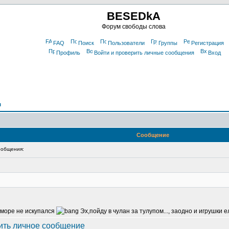
BESEDkA
Форум свободы слова
FAQ
Поиск
Пользователи
Группы
Регистрация
Профиль
Войти и проверить личные сообщения
Вход
м
Сообщение
общения:
в море не искупался
Эх,пойду в чулан за тулупом..., заодно и игрушки