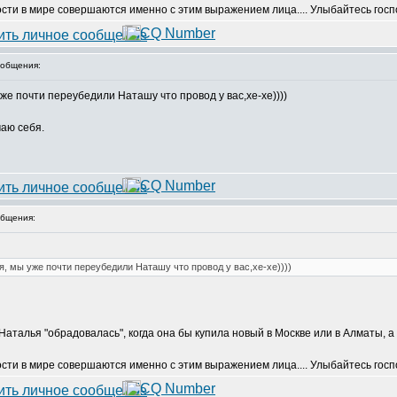
ости в мире совершаются именно с этим выражением лица.... Улыбайтесь госпо
общения:
же почти переубедили Наташу что провод у вас,хе-хе))))
маю себя.
бщения:
, мы уже почти переубедили Наташу что провод у вас,хе-хе))))
ы Наталья "обрадовалась", когда она бы купила новый в Москве или в Алматы, а
ости в мире совершаются именно с этим выражением лица.... Улыбайтесь госпо