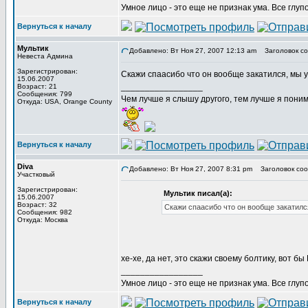
Умное лицо - это еще не признак ума. Все глуп
Вернуться к началу
Мультик
Добавлено: Вт Ноя 27, 2007 12:13 am
Заголовок со
Невеста Админа
Зарегистрирован:
Скажи спаасибо что он вообще закатился, мы у
15.06.2007
_________________
Возраст: 21
Сообщения: 799
Чем лучше я слышу другого, тем лучше я пони
Откуда: USA, Orange County
Вернуться к началу
Diva
Добавлено: Вт Ноя 27, 2007 8:31 pm
Заголовок соо
Участковый
Зарегистрирован:
Мультик писал(а):
15.06.2007
Возраст: 32
Скажи спаасибо что он вообще закатился
Сообщения: 982
Откуда: Москва
хе-хе, да нет, это скажи своему болтику, вот б
_________________
Умное лицо - это еще не признак ума. Все глуп
Вернуться к началу