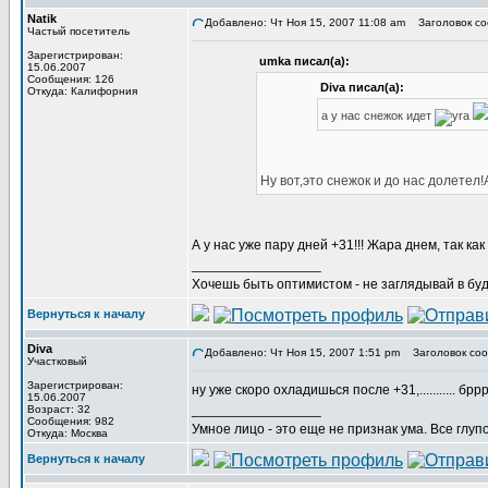
Natik
Добавлено: Чт Ноя 15, 2007 11:08 am
Заголовок со
Частый посетитель
Зарегистрирован:
umka писал(а):
15.06.2007
Сообщения: 126
Diva писал(а):
Откуда: Калифорния
а у нас снежок идет
Ну вот,это снежок и до нас долетел!
А у нас уже пару дней +31!!! Жара днем, так ка
_________________
Хочешь быть оптимистом - не заглядывай в буд
Вернуться к началу
Diva
Добавлено: Чт Ноя 15, 2007 1:51 pm
Заголовок соо
Участковый
Зарегистрирован:
ну уже скоро охладишься после +31,........... брррр
15.06.2007
_________________
Возраст: 32
Сообщения: 982
Умное лицо - это еще не признак ума. Все глуп
Откуда: Москва
Вернуться к началу