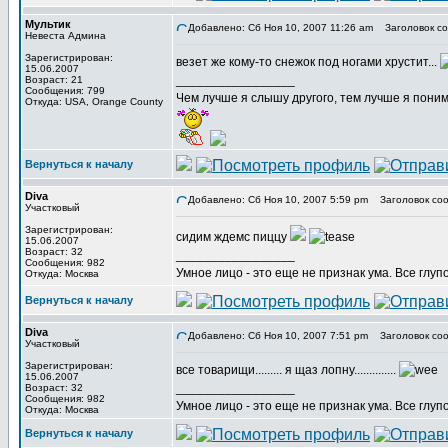
Мультик
Добавлено: Сб Ноя 10, 2007 11:26 am
Заголовок со
Невеста Админа
Зарегистрирован:
везет же кому-то снежок под ногами хрустит...
15.06.2007
_________________
Возраст: 21
Сообщения: 799
Чем лучше я слышу другого, тем лучше я пони
Откуда: USA, Orange County
Вернуться к началу
Diva
Добавлено: Сб Ноя 10, 2007 5:59 pm
Заголовок соо
Участковый
Зарегистрирован:
сидим ждемс пиццу
15.06.2007
Возраст: 32
_________________
Сообщения: 982
Умное лицо - это еще не признак ума. Все глуп
Откуда: Москва
Вернуться к началу
Diva
Добавлено: Сб Ноя 10, 2007 7:51 pm
Заголовок соо
Участковый
Зарегистрирован:
все товарищи......... я щаз лопну..............
15.06.2007
_________________
Возраст: 32
Сообщения: 982
Умное лицо - это еще не признак ума. Все глуп
Откуда: Москва
Вернуться к началу