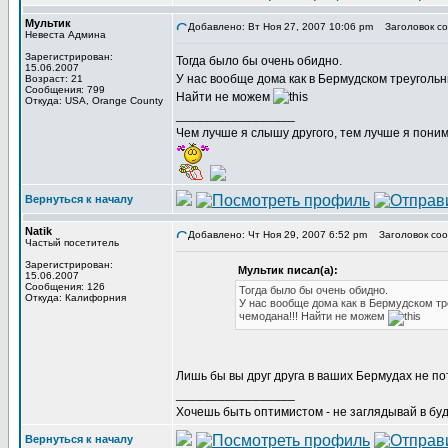
Мультик
Добавлено: Вт Ноя 27, 2007 10:06 pm
Заголовок со
Невеста Админа
Зарегистрирован:
Тогда было бы очень обидно.
15.06.2007
У нас вообще дома как в Бермудском треугольн
Возраст: 21
Сообщения: 799
Найти не можем
Откуда: USA, Orange County
_________________
Чем лучше я слышу другого, тем лучше я пони
Вернуться к началу
Natik
Добавлено: Чт Ноя 29, 2007 6:52 pm
Заголовок соо
Частый посетитель
Зарегистрирован:
Мультик писал(а):
15.06.2007
Сообщения: 126
Тогда было бы очень обидно.
Откуда: Калифорния
У нас вообще дома как в Бермудском тр
чемодана!!! Найти не можем
Лишь бы вы друг друга в ваших Бермудах не пот
_________________
Хочешь быть оптимистом - не заглядывай в буд
Вернуться к началу