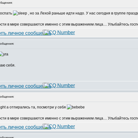
бщения:
поспать
, но за Лехой раньше идти надо. У нас сегодня в группе праздник..
ости в мире совершаются именно с этим выражением лица.... Улыбайтесь госпо
общения:
маю себя.
общения:
а отпирались та, посмотри у себя
ости в мире совершаются именно с этим выражением лица.... Улыбайтесь госпо
общения: