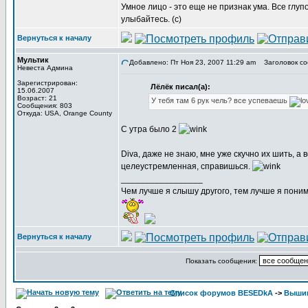
Умное лицо - это еще не признак ума. Все глу
улыбайтесь. (с)
Вернуться к началу
Мультик
Добавлено: Пт Ноя 23, 2007 11:29 am
Заголовок со
Невеста Админа
Зарегистрирован:
Лёлёк писал(а):
15.06.2007
Возраст: 21
У тебя там 6 рук чель? все успеваешь
Сообщения: 803
Откуда: USA, Orange County
С утра было 2
Diva, даже не знаю, мне уже скучно их шить, а
целеустремленная, справишься.
_________________
Чем лучше я слышу другого, тем лучше я пони
Вернуться к началу
Показать сообщения:
Список форумов BESEDkA
->
Выши