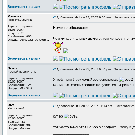
Вернуться к началу
Мультик
Добавлено: Чт Ноя 22, 2007 9:55 am
Заголовок соо
Невеста Админа
Зарегистрирован:
Немного обновления
15.06.2007
_________________
Возраст: 21
Сообщения: 803
Чем лучше я слышу другого, тем лучше я пони
Откуда: USA, Orange County
Вернуться к началу
Лёлёк
Добавлено: Чт Ноя 22, 2007 6:34 pm
Заголовок соо
Частый посетитель
Зарегистрирован:
У тебя там 6 рук чель? все успеваешь
15.06.2007
молчинка, очень хорошо получается тигриная 
Сообщения: 125
Откуда: МОСКВА
Вернуться к началу
Diva
Добавлено: Чт Ноя 22, 2007 11:13 pm
Заголовок со
Участковый
Зарегистрирован:
супер
15.06.2007
Возраст: 32
Сообщения: 982
так часто вижу этот набор в продаже... хожу и 
Откуда: Москва
_________________