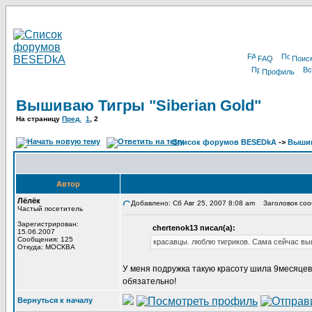
FAQ
Поис
Профиль
Вышиваю Тигры "Siberian Gold"
На страницу
Пред.
1
, 2
Список форумов BESEDkA
->
Выши
Автор
Лёлёк
Добавлено: Сб Авг 25, 2007 8:08 am
Заголовок соо
Частый посетитель
Зарегистрирован:
chertenok13 писал(а):
15.06.2007
Сообщения: 125
красавцы. люблю тигриков. Сама сейчас вы
Откуда: МОСКВА
У меня подружка такую красоту шила 9месяцев! 
обязательно!
Вернуться к началу