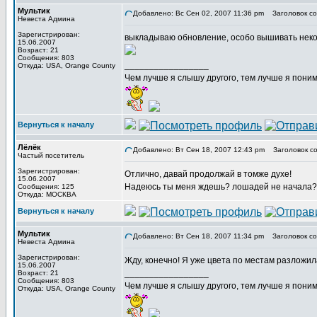
Мультик
Добавлено: Вс Сен 02, 2007 11:36 pm
Заголовок со
Невеста Админа
Зарегистрирован:
выкладываю обновление, особо вышивать неког
15.06.2007
Возраст: 21
Сообщения: 803
_________________
Откуда: USA, Orange County
Чем лучше я слышу другого, тем лучше я пони
Вернуться к началу
Лёлёк
Добавлено: Вт Сен 18, 2007 12:43 pm
Заголовок со
Частый посетитель
Зарегистрирован:
Отлично, давай продолжай в томже духе!
15.06.2007
Надеюсь ты меня ждешь? лошадей не начала? я
Сообщения: 125
Откуда: МОСКВА
Вернуться к началу
Мультик
Добавлено: Вт Сен 18, 2007 11:34 pm
Заголовок со
Невеста Админа
Зарегистрирован:
Жду, конечно! Я уже цвета по местам разложил
15.06.2007
_________________
Возраст: 21
Сообщения: 803
Чем лучше я слышу другого, тем лучше я пони
Откуда: USA, Orange County