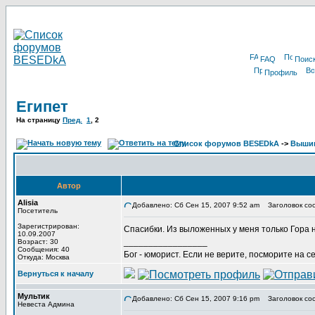
FAQ
Поис
Профиль
Египет
На страницу
Пред.
1
, 2
Список форумов BESEDkA
->
Выши
Автор
Alisia
Добавлено: Сб Сен 15, 2007 9:52 am
Заголовок со
Посетитель
Зарегистрирован:
Спасибки. Из выложенных у меня только Гора н
10.09.2007
_________________
Возраст: 30
Сообщения: 40
Бог - юморист. Если не верите, посморите на се
Откуда: Москва
Вернуться к началу
Мультик
Добавлено: Сб Сен 15, 2007 9:16 pm
Заголовок со
Невеста Админа