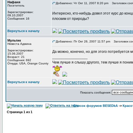
Нафаня
Добавлено: Чт Окт 11, 2007 8:20 pm
Заголовок соо
Посетитель
Зарегистрирован:
Интересно, кто-нибудь довел этот курс до кон
09.10.2007
плоским от природы?
Сообщения: 16
Вернуться к началу
Мультик
Добавлено: Пт Окт 26, 2007 11:57 pm
Заголовок со
Невеста Админа
Зарегистрирован:
Да можно, конечно, но для этого потребуется м
15.06.2007
_________________
Возраст: 21
Сообщения: 692
Чем лучше я слышу другого, тем лучше я пони
Откуда: USA, Orange County
Вернуться к началу
Показать сообщения:
Список форумов BESEDkA
->
Красо
Страница
1
из
1