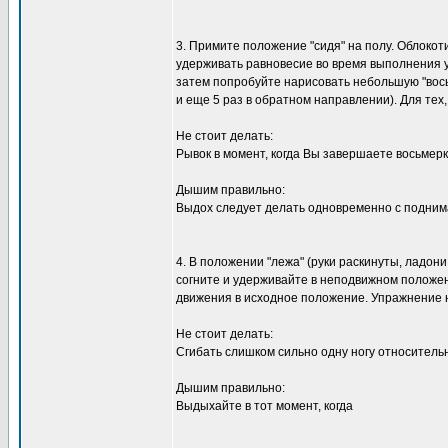
3. Примите положение "сидя" на полу. Облокоти
удерживать равновесие во время выполнения 
затем попробуйте нарисовать небольшую "вось
и еще 5 раз в обратном направлении). Для тех,
Не стоит делать:
Рывок в момент, когда Вы завершаете восьмерк
Дышим правильно:
Выдох следует делать одновременно с подним
4. В положении "лежа" (руки раскинуты, ладони
согните и удерживайте в неподвижном положен
движения в исходное положение. Упражнение н
Не стоит делать:
Сгибать слишком сильно одну ногу относитель
Дышим правильно:
Выдыхайте в тот момент, когда