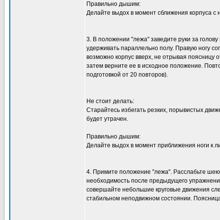
Правильно дышим:
Делайте выдох в момент сближения корпуса с 
3. В положении "лежа" заведите руки за голову 
удерживать параллельно полу. Правую ногу со
возможно корпус вверх, не отрывая поясницу о
затем верните ее в исходное положение. Повт
подготовкой от 20 повторов).
Не стоит делать:
Старайтесь избегать резких, порывистых дви
будет утрачен.
Правильно дышим:
Делайте выдох в момент приближения ноги к ли
4. Примите положение "лежа". Расслабьте ше
необходимость после предыдущего упражнения)
совершайте небольшие круговые движения сле
стабильном неподвижном состоянии. Поясница 