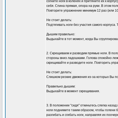
согните ноги в коленях и притяните их к корпу
себя. Спина прямая, опора на руки. В этом по
Повторите упражнение минимум 12 раз (или 10
Не стоит делать:
Подтягивать ноги без участия самого корпуса
Дышим правильно:
Выдыхайте в тот момент, когда Вы сгруппирован
2. Скрещиваем и разводим прямые ноги. В пол
стороны вниз ладошками. Голова спокойно леж
скрещивайте и разводите ноги. Повторить упра
Не стоит делать:
Слишком резкие движения из-за которых Вы п
Правильно дышим:
Выдыхайте в момент скрещивания.
3. В положении "сидя" откиньтесь слегка назад
ноги поднимите таким образом, чтобы голени 
разгибать и сгибать ноги, направляя их пооче