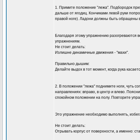
1. Примите положение "лежа". Подбородок приж
дальше от ягодиц. Кончиками левой руки попроб
правой ноге). Ладони должны быть обращены в
Благодаря этому упражнению разогреваются в
упражнениям.
Не стоит делать:
Излишне динамичные движения - "махи".
Правильно дышим:
Делайте выдох в тот момент, когда рука касаетс
2. В положении "лежа" поднимите ноги, чуть со
направлениях: вправо, в центр и влево. Поясн
спокойном положении на полу. Повторите упра
Это упражнение необходимо выполнять, избег
Не стоит делать:
Отрывать корпус от поверхности, а именно: ста