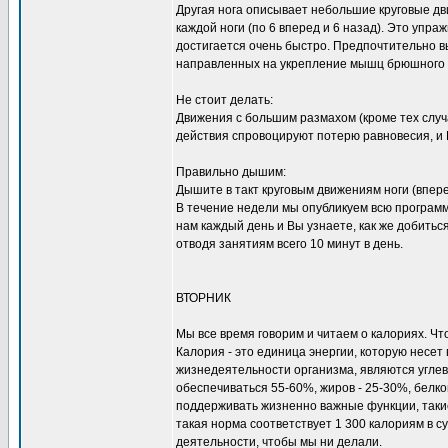
Другая нога описывает небольшие круговые дв
каждой ноги (по 6 вперед и 6 назад). Это уп
достигается очень быстро. Предпочтительно 
направленных на укрепление мышц брюшного 
Не стоит делать:
Движения с большим размахом (кроме тех случа
действия спровоцируют потерю равновесия, и
Правильно дышим:
Дышите в такт круговым движениям ноги (вперед
В течение недели мы опубликуем всю программ
нам каждый день и Вы узнаете, как же добитьс
отводя занятиям всего 10 минут в день.
ВТОРНИК
Мы все время говорим и читаем о калориях. Чт
Калория - это единица энергии, которую несет
жизнедеятельности организма, являются углев
обеспечиваться 55-60%, жиров - 25-30%, белко
поддерживать жизненно важные функции, такие
такая норма соответствует 1 300 калориям в с
деятельности, чтобы мы ни делали.