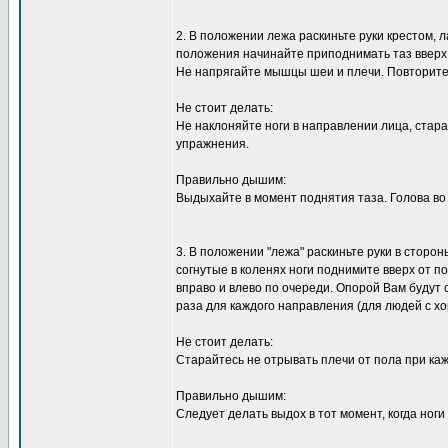
2. В положении лежа раскиньте руки крестом, 
положения начинайте приподнимать таз вверх,
Не напрягайте мышцы шеи и плечи. Повторите
Не стоит делать:
Не наклоняйте ноги в направлении лица, стар
упражнения.
Правильно дышим:
Выдыхайте в момент поднятия таза. Голова во
3. В положении "лежа" раскиньте руки в сторо
согнутые в коленях ноги поднимите вверх от п
вправо и влево по очереди. Опорой Вам будут
раза для каждого направления (для людей с х
Не стоит делать:
Старайтесь не отрывать плечи от пола при каж
Правильно дышим:
Следует делать выдох в тот момент, когда ног