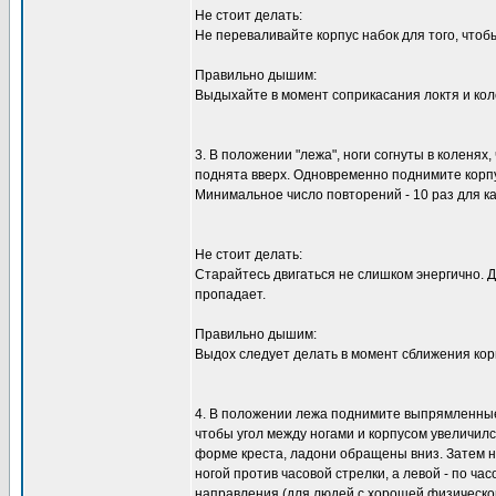
Не стоит делать:
Не переваливайте корпус набок для того, что
Правильно дышим:
Выдыхайте в момент соприкасания локтя и кол
3. В положении "лежа", ноги согнуты в коленях
поднята вверх. Одновременно поднимите корпус
Минимальное число повторений - 10 раз для к
Не стоит делать:
Старайтесь двигаться не слишком энергично.
пропадает.
Правильно дышим:
Выдох следует делать в момент сближения корп
4. В положении лежа поднимите выпрямленные 
чтобы угол между ногами и корпусом увеличилс
форме креста, ладони обращены вниз. Затем 
ногой против часовой стрелки, а левой - по ча
направления (для людей с хорошей физической