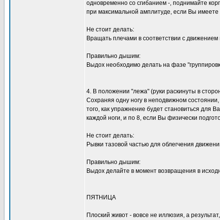
одновременно со сгибанием -, поднимайте кор
при максимальной амплитуде, если Вы имеете
Не стоит делать:
Вращать плечами в соответствии с движением 
Правильно дышим:
Выдох необходимо делать на фазе "группировки
4. В положении "лежа" (руки раскинуты в стор
Сохраняя одну ногу в неподвижном состоянии, 
того, как упражнение будет становиться для В
каждой ноги, и по 8, если Вы физически подгот
Не стоит делать:
Рывки тазовой частью для облегчения движений
Правильно дышим:
Выдох делайте в момент возвращения в исход
ПЯТНИЦА
Плоский живот - вовсе не иллюзия, а результат