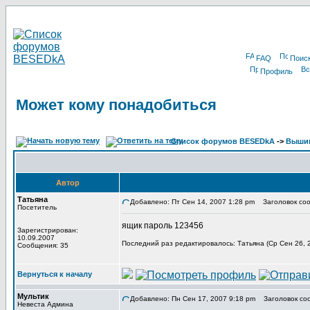
FAQ
Поис
Профиль
Может кому понадобиться
Список форумов BESEDkA
->
Выши
Автор
Татьяна
Добавлено: Пт Сен 14, 2007 1:28 pm
Заголовок соо
Посетитель
ящик пароль 123456
Зарегистрирован:
10.09.2007
Последний раз редактировалось: Татьяна (Ср Сен 26, 2
Сообщения: 35
Вернуться к началу
Мультик
Добавлено: Пн Сен 17, 2007 9:18 pm
Заголовок со
Невеста Админа