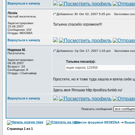
Вернуться к началу
Лёлёк
Добавлено: Вт Окт 02, 2007 5:45 pm
Заголовок соо
Частый посетитель
Зарегистрирован:
Татьяна спасибо огромное!!!
15.06.2007
Сообщения: 102
Откуда: МОСКВА
Вернуться к началу
Надюша М.
Добавлено: Ср Окт 17, 2007 1:43 pm
Заголовок сооб
Посетитель
Зарегистрирован:
Татьяна писал(а):
08.08.2007
Возраст: 24
ящик пароль 123456
Сообщения: 9
Откуда: г.Сыктывкар
Простите, но я тоже туда зашла и взяла себе 
_________________
Здесь моя Япошка http://podliza.funbb.ru/
Вернуться к началу
Показать сообщения:
Список форумов BESEDkA
->
Выши
Страница
1
из
1