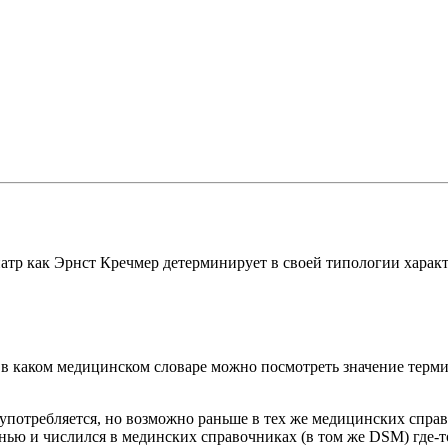
атр как Эрнст Кречмер детерминирует в своей типологии харак
 в каком медицинском словаре можно посмотреть значение терми
 употребляется, но возможно раньше в тех же медицинских спра
нью и числился в мединских справочниках (в том же DSM) где-то 