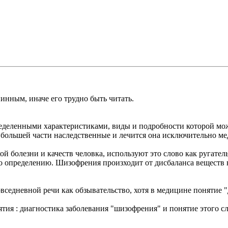
инным, иначе его трудно быть читать.
ределенными характеристиками, виды и подробности которой мо
о большей части наследственные и лечится она исключительно м
 болезни и качеств человка, используют это слово как ругател
 определению. Шизофрения произходит от дисбаланса веществ в
овседневной речи как обзывательство, хотя в медицине понятие "
ятия : диагностика заболевания "шизофрения" и понятие этого с