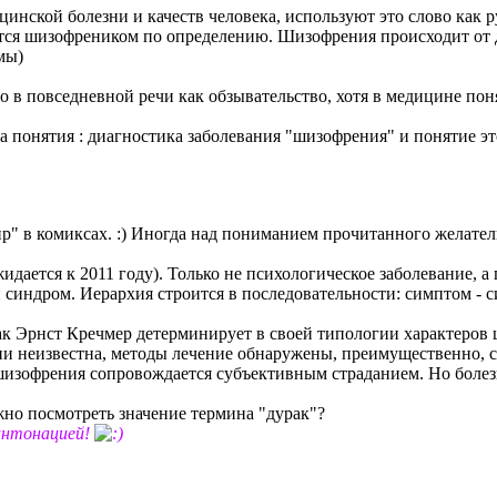
нской болезни и качеств человека, используют это слово как р
тся шизофреником по определению. Шизофрения происходит от д
мы)
о в повседневной речи как обзывательство, хотя в медицине пон
ва понятия : диагностика заболевания "шизофрения" и понятие э
р" в комиксах. :) Иногда над пониманием прочитанного желатель
дается к 2011 году). Только не психологическое заболевание, а
синдром. Иерархия строится в последовательности: симптом - с
ак Эрнст Кречмер детерминирует в своей типологии характеров 
нии неизвестна, методы лечение обнаружены, преимущественно
зофрения сопровождается субъективным страданием. Но болезнь
но посмотреть значение термина "дурак"?
нтонацией!