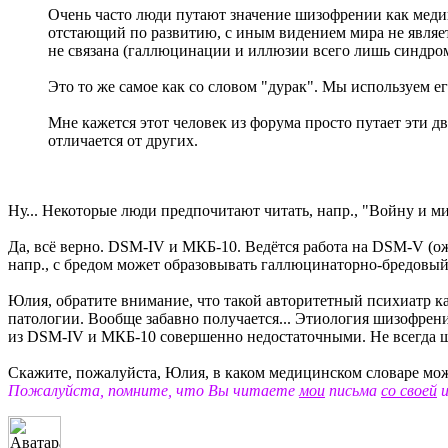
Очень часто люди путают значение шизофрении как медици
отстающий по развитию, с иным видением мира не являе
не связана (галлюцинации и иллюзии всего лишь синдро
Это то же самое как со словом "дурак". Мы используем ег
Мне кажется этот человек из форума просто путает эти д
отличается от других.
Ну... Некоторые люди предпочитают читать, напр., "Войну и ми
Да, всё верно. DSM-IV и МКБ-10. Ведётся работа на DSM-V (ожи
напр., с бредом может образовывать галлюцинаторно-бредовый 
Юлия, обратите внимание, что такой авторитетный психиатр к
патологии. Вообще забавно получается... Этиология шизофре
из DSM-IV и МКБ-10 совершенно недостаточными. Не всегда ши
Скажите, пожалуйста, Юлия, в каком медицинском словаре мож
Пожалуйста, помните, что Вы читаете
мои
письма
со своей
и