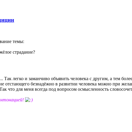
дицин
звание темы:
жёлое страдание?
 Так легко и заманчиво объявить человека с другим, а тем более
о не отстающего безнадёжно в развитии человека можно при жел
Так что для меня всегда под вопросом осмысленность словосоче
нтонацией!