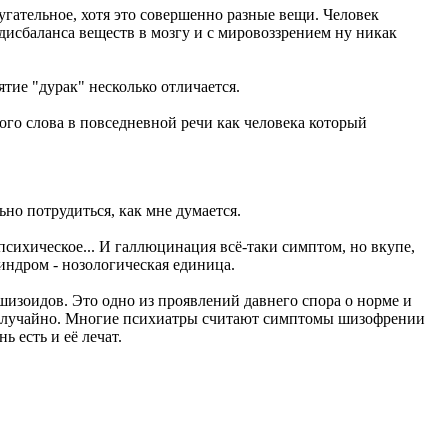
угательное, хотя это совершенно разные вещи. Человек
исбаланса веществ в мозгу и с мировоззрением ну никак
ятие "дурак" несколько отличается.
того слова в повседневной речи как человека который
но потрудиться, как мне думается.
 психическое... И галлюцинация всё-таки симптом, но вкупе,
индром - нозологическая единица.
шизоидов. Это одно из проявлений давнего спора о норме и
, случайно. Многие психиатры считают симптомы шизофрении
 есть и её лечат.