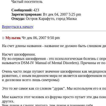
Частый посетитель
Сообщений:
423
Зарегистрирован:
Вт дек 04, 2007 5:25 pm
Откуда:
Остров Карафуто, город Маока
Вернуться к началу
Мультик
Чт дек 06, 2007 9:50 pm
На счет длины названия - название не должно быть слишком дн
Насчет шизофрении.
Ну во-первых шизофрения - это психологическая болезнь с оп
называется DSM-IV Manual of Mental Disorders). Причины ее п
Очень часто люди путают значение шизофрении как медицинской
развитию, с иным видинием мира не является шизофреником по
и диллюзии всего лишь симтромы)
Это то же самое как со словом "дурак". Мы используем его в п
Мне кажется этот человек из форума просто путает эти два пон
других.
Чем лучше я слышу другого, тем лучше я понимаю себя.