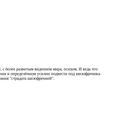
, с более развитым видением мира, психом. И ведь что
ании и определённом усилии подвести под шизофреника.
тания "страдать шизофренией".