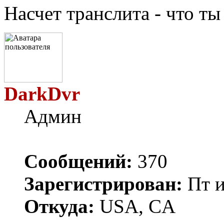
Насчет транслита - что т
DarkDvr
Админ
Сообщений:
370
Зарегистрирован:
Пт и
Откуда:
USA, CA