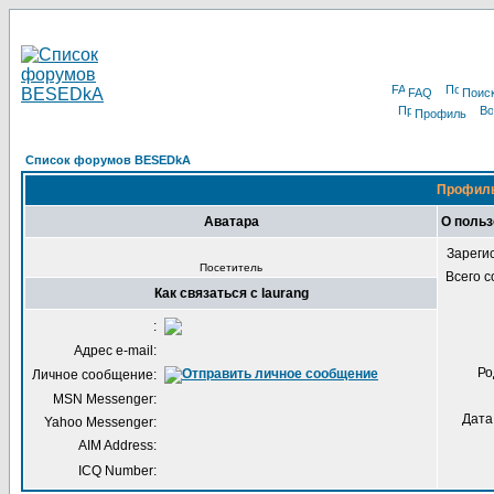
FAQ
Поис
Профиль
Список форумов BESEDkA
Профиль
Аватара
О польз
Зареги
Посетитель
Всего 
Как связаться с laurang
:
Адрес e-mail:
Ро
Личное сообщение:
MSN Messenger:
Дата
Yahoo Messenger:
AIM Address:
ICQ Number: