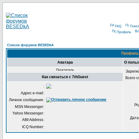
FAQ
Поис
Профиль
Список форумов BESEDkA
Профиль 
Аватара
О польз
Посетитель
Зареги
Как связаться с 7thGuest
Всего 
:
Адрес e-mail:
Личное сообщение:
Ро
MSN Messenger:
Yahoo Messenger:
Дата
AIM Address:
ICQ Number: