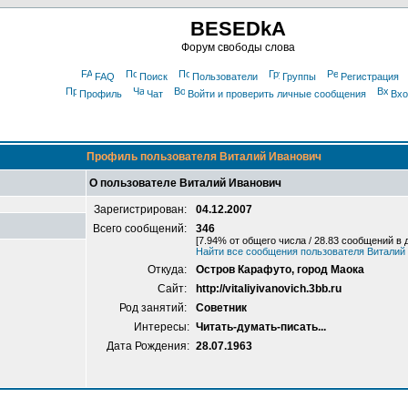
BESEDkA
Форум свободы слова
FAQ
Поиск
Пользователи
Группы
Регистрация
Профиль
Чат
Войти и проверить личные сообщения
Вхо
Профиль пользователя Виталий Иванович
О пользователе Виталий Иванович
Зарегистрирован:
04.12.2007
Всего сообщений:
346
[7.94% от общего числа / 28.83 сообщений в 
Найти все сообщения пользователя Виталий
Откуда:
Остров Карафуто, город Маока
Сайт:
http://vitaliyivanovich.3bb.ru
Род занятий:
Советник
Интересы:
Читать-думать-писать...
Дата Рождения:
28.07.1963