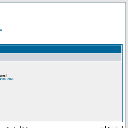
д
день]
 Иванович