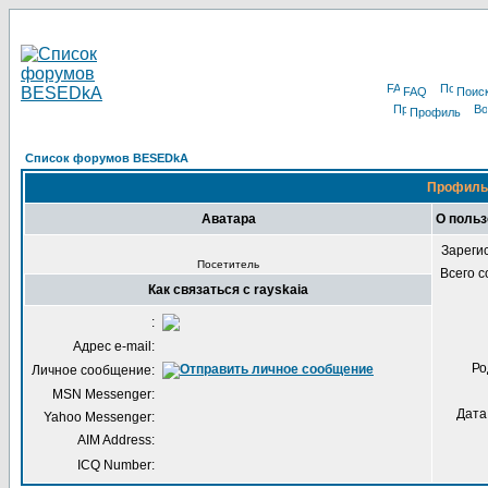
FAQ
Поис
Профиль
Список форумов BESEDkA
Профиль 
Аватара
О польз
Зареги
Посетитель
Всего 
Как связаться с rayskaia
:
Адрес e-mail:
Ро
Личное сообщение:
MSN Messenger:
Дата
Yahoo Messenger:
AIM Address:
ICQ Number: